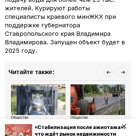
жителей. Курируют работы
специалисты краевого минЖКХ при
поддержке губернатора
Ставропольского края Владимира
Владимирова. Запущен объект будет в
2025 году.
Читайте также:
Общество
Общество
Об
12 октября 2024, 17:36
15 ноября 2024, 16:40
23
«Стабилизация после ажиотажа»:
Губернатор
Пять улиц
До
Ставрополья поручил
одновременно
об
что ждёт рынок недвижимости