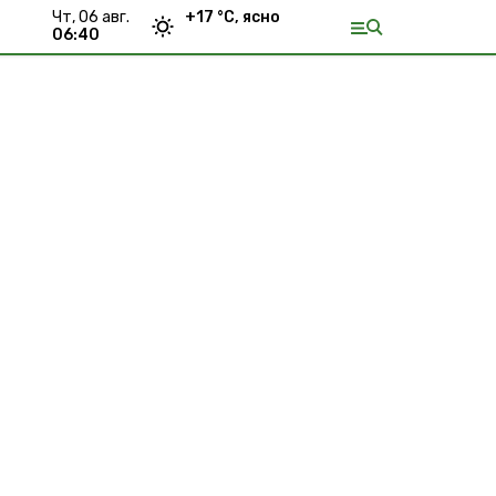
чт, 06 авг.
+
17
°С,
ясно
06:40