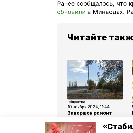
Ранее сообщалось, что 
обновили
в Минводах. Р
Читайте такж
Общество
10 ноября 2024, 11:44
Завершён ремонт
дорог в двух
«Стаби
посёлках
Ставрополья