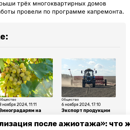
крыши трёх многоквартирных домов
аботы провели по программе капремонта.
е:
Общество
Общество
8 ноября 2024, 11:11
6 ноября 2024, 17:10
Виноградарям на
Экспорт продукции
Ставрополье
АПК Ставрополья
лизация после ажиотажа»: что 
направили более 158
увеличился на 15%
млн рублей