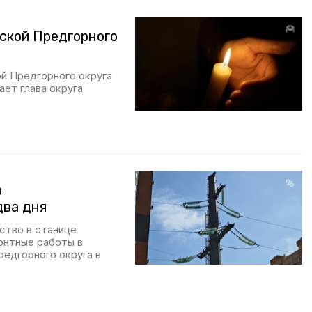
кской Предгорного
ой Предгорного округа
ает глава округа
з
два дня
ство в станице
онтные работы в
редгорного округа в