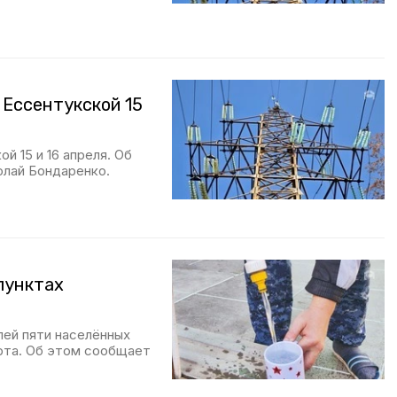
 Ессентукской 15
й 15 и 16 апреля. Об
олай Бондаренко.
пунктах
ей пяти населённых
арта. Об этом сообщает