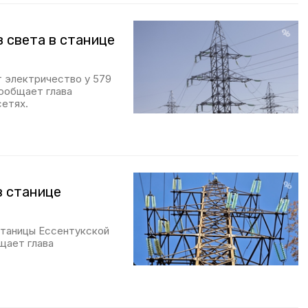
 света в станице
т электричество у 579
сообщает глава
сетях.
в станице
станицы Ессентукской
щает глава