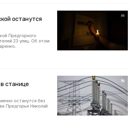
ской останутся
кой Предгорного
телей 23 улиц. Об этом
аренко.
 в станице
еменно останутся без
лава Предгорья Николай