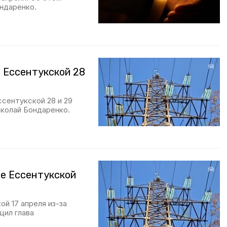
ндаренко.
 Ессентукской 28
ссентукской 28 и 29
иколай Бондаренко.
е Ессентукской
й 17 апреля из-за
щил глава