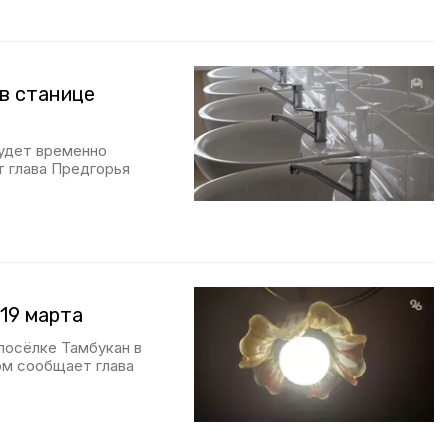
 в станице
будет временно
 глава Предгорья
19 марта
посёлке Тамбукан в
том сообщает глава