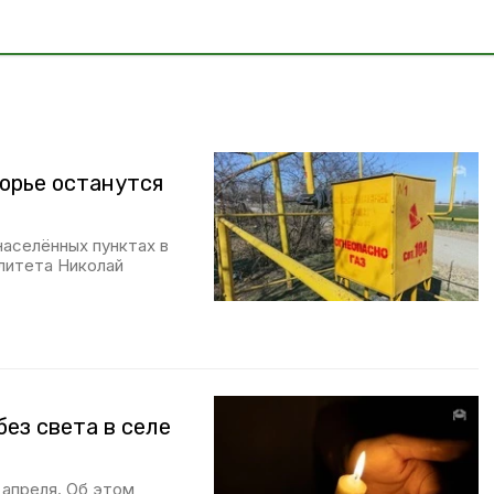
орье останутся
населённых пунктах в
литета Николай
без света в селе
 апреля. Об этом