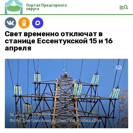
Портал Предгорного
округа
Свет временно отключат в
станице Ессентукской 15 и 16
апреля
14 апреля , 15:18
ЖКХ
Фото:
Дмитрий Ахмадуллин /
ИА «Победа26»