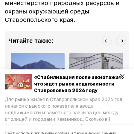
министерство природных ресурсов и
охраны окружающей среды
Ставропольского края.
Читайте также:
«Стабилизация после ажиотажа»:
что ждёт рынок недвижимости
Общество
ЖКХ
ЖК
Ставрополья в 2026 году
13 марта , 15:09
11 марта , 16:33
3 м
Учения по ликвидации
Масштабная
Мо
Для рынка жилья в Ставропольском крае 2026 год
условного пожара
модернизация
ко
провели в Предгорном
электросетей началась
Пр
начался с высокого показателя ввода
округе
в Предгорном округе
ув
недвижимости и заметного разрыва цен между
столицей и городами Кавминвод. Сколько в I
Все новости
квартале года в среднем стоит 1 кв. м жилья в
городах и округах региона, как изменился спрос на
Сайт использует файлы cookies и технических данных