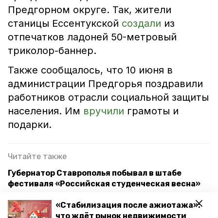
Предгорном округе. Так, жители
станицы Ессентукской
создали
из
отпечатков ладоней 50-метровый
триколор-баннер.
Также сообщалось, что 10 июня в
администрации Предгорья поздравили
работников отрасли социальной защиты
населения. Им
вручили
грамоты и
подарки.
Читайте также
Губернатор Ставрополья побывал в штабе
фестиваля «Российская студенческая весна»
Губернатор Ставрополья напомнил
«Стабилизация после ажиотажа»:
ставропольцам о достоинствах сельской
что ждёт рынок недвижимости