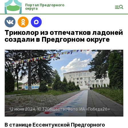
Портал Предгорного
округа
Триколор из отпечатков ладоней
создали в Предгорном округе
12 июня 2024, 10:32
Общество
Фото:
ИА «Победа26»
В станице Ессентукской Предгорного