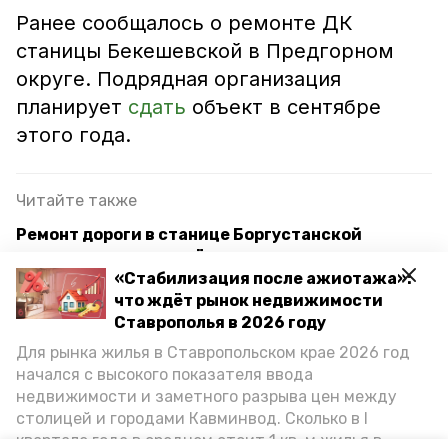
Ранее сообщалось о ремонте ДК
станицы Бекешевской в Предгорном
округе. Подрядная организация
планирует
сдать
объект в сентябре
этого года.
Читайте также
Ремонт дороги в станице Боргустанской
практически завершён
«Стабилизация после ажиотажа»:
Стартовал ремонт пяти улиц в четырёх
что ждёт рынок недвижимости
населённых пунктах Предгорья
Ставрополья в 2026 году
Для рынка жилья в Ставропольском крае 2026 год
Ремонт дороги провели на въезде в хутор в
начался с высокого показателя ввода
Предгорье
недвижимости и заметного разрыва цен между
столицей и городами Кавминвод. Сколько в I
квартале года в среднем стоит 1 кв. м жилья в