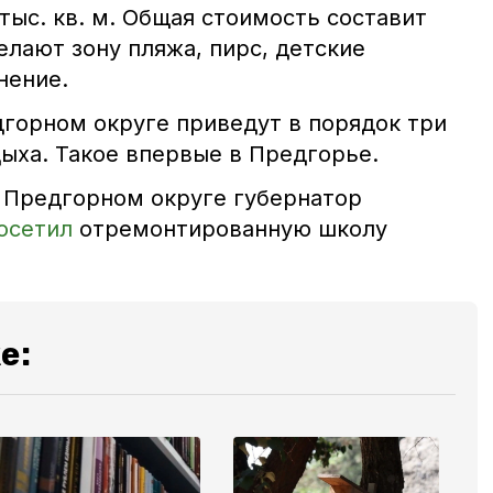
ыс. кв. м. Общая стоимость составит
елают зону пляжа, пирс, детские
нение.
дгорном округе приведут в порядок три
ыха. Такое впервые в Предгорье.
в Предгорном округе губернатор
осетил
отремонтированную школу
е: