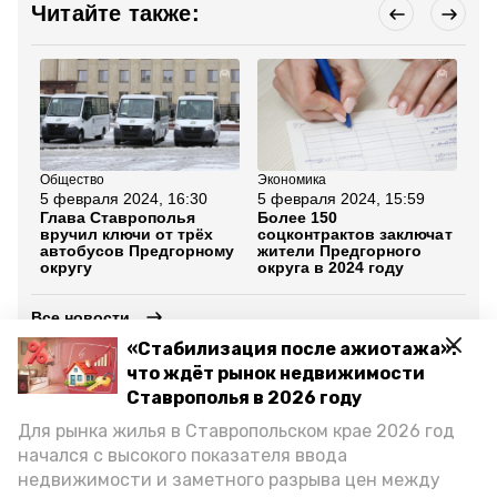
Читайте также:
Общество
Экономика
Об
5 февраля 2024, 16:30
5 февраля 2024, 15:59
2 
Глава Ставрополья
Более 150
Жи
вручил ключи от трёх
соцконтрактов заключат
ок
автобусов Предгорному
жители Предгорного
ме
округу
округа в 2024 году
ко
Все новости
«Стабилизация после ажиотажа»:
что ждёт рынок недвижимости
предгорный округ
ставропольский край
Ставрополья в 2026 году
Для рынка жилья в Ставропольском крае 2026 год
восстановление электроснабжения
начался с высокого показателя ввода
недвижимости и заметного разрыва цен между
станица суворовская
станица ессентукская