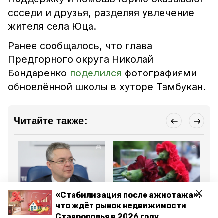
соседи и друзья, разделяя увлечение
жителя села Юца.
Ранее сообщалось, что глава
Предгорного округа Николай
Бондаренко
поделился
фотографиями
обновлённой школы в хуторе Тамбукан.
Читайте также:
«Стабилизация после ажиотажа»:
Общество
Общество
Эк
14 декабря 2023, 17:47
26 января 2024, 11:01
22
что ждёт рынок недвижимости
Курорты юга страны
Два мемориальных
Ин
Ставрополья в 2026 году
должны становиться
сооружения появятся в
Пр