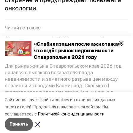
старение и предупреждает появление
онкологии.
Читайте также
Исследователи из СКФУ нашли способ
«Стабилизация после ажиотажа»:
заряжать электротранспорт с помощью газа
что ждёт рынок недвижимости
Учёные из Ставропольского края
Ставрополья в 2026 году
усовершенствовали компьютерную модель
Для рынка жилья в Ставропольском крае 2026 год
продуктов
начался с высокого показателя ввода
недвижимости и заметного разрыва цен между
Генетики Ставрополья выведут и изучат новые
столицей и городами Кавминвод. Сколько в I
мясные породы овец на замену импортным
квартале года в среднем стоит 1 кв. м жилья в
городах и округах региона, как изменился спрос на
Сайт использует файлы cookies и технических данных
первичку и вторичку, какова себестоимость
посетителей.
Продолжая пользоваться сайтом, Вы
учёные
разработка
технологии
стройки собственного жилья в этом году и какие
соглашаетесь с
Политикой конфиденциальности
прогнозы о стоимости квадратных метров дают
Принять
эксперты, выясняла корреспондент «Победы26».
Авторы:
Никита Боксёров