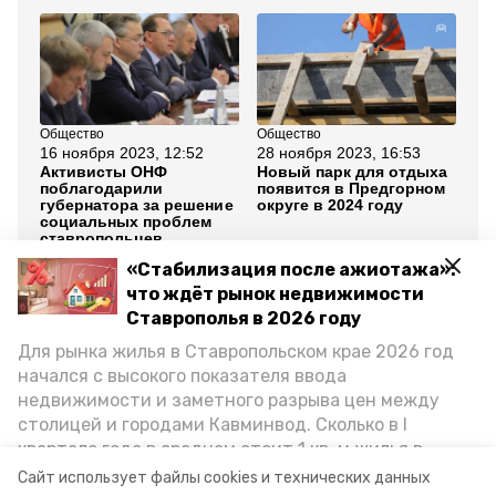
Общество
Общество
Об
16 ноября 2023, 12:52
28 ноября 2023, 16:53
3 
Активисты ОНФ
Новый парк для отдыха
Фр
поблагодарили
появится в Предгорном
су
губернатора за решение
округе в 2024 году
на
социальных проблем
Ст
ставропольцев
«Стабилизация после ажиотажа»:
Все новости
что ждёт рынок недвижимости
Ставрополья в 2026 году
Для рынка жилья в Ставропольском крае 2026 год
предгорный округ
школы
начался с высокого показателя ввода
недвижимости и заметного разрыва цен между
капитальный ремонт
столицей и городами Кавминвод. Сколько в I
квартале года в среднем стоит 1 кв. м жилья в
национальный проект "образование"
городах и округах региона, как изменился спрос на
Сайт использует файлы cookies и технических данных