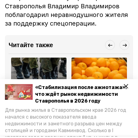
Ставрополья Владимир Владимиров
поблагодарил неравнодушного жителя
за поддержку спецоперации.
Читайте также
«Стабилизация после ажиотажа»:
Общество
Общество
Об
что ждёт рынок недвижимости
17 октября 2023, 17:40
16 ноября 2023, 16:54
10
Ставрополья в 2026 году
Глава Предгорья
Бойцам СВО отправят
Бо
рассказал, как
тонну мандаринов из
пе
Для рынка жилья в Ставропольском крае 2026 год
бесплатно отправить
Предгорного округа к
и 
посылки участникам
Новому году
Пр
начался с высокого показателя ввода
СВО
недвижимости и заметного разрыва цен между
столицей и городами Кавминвод. Сколько в I
Все новости
квартале года в среднем стоит 1 кв. м жилья в