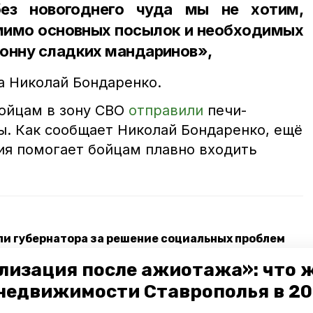
без новогоднего чуда мы не хотим,
омимо основных посылок и необходимых
тонну сладких мандаринов»,
а Николай Бондаренко.
бойцам в зону СВО
отправили
печи-
ы. Как сообщает Николай Бондаренко, ещё
ия помогает бойцам плавно входить
.
и губернатора за решение социальных проблем
лизация после ажиотажа»: что 
о округа капитально отремонтируют благодаря
недвижимости Ставрополья в 2