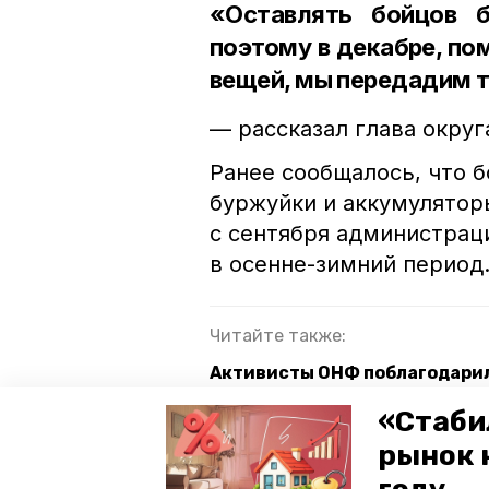
«Оставлять бойцов 
поэтому в декабре, п
вещей, мы передадим 
— рассказал глава округ
Ранее сообщалось, что 
буржуйки и аккумулятор
с сентября администрац
в осенне-зимний период
Читайте также:
Активисты ОНФ поблагодарил
ставропольцев
«Стаби
Станичную школу Предгорног
рынок 
региональному проекту