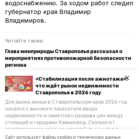
водоснабжению. За ходом работ следил
губернатор края Владимир
Владимиров.
Читайте также:
Глава минприроды Ставрополья рассказал о
мероприятиях противопожарной безопасности
региона
В Предгорье создали Аллею Памяти в честь
«Стабилизация после ажиотажа»:
погибших участников СВО
что ждёт рынок недвижимости
Ставрополья в 2026 году
Первый снег выпал в Предгорном округе
Для рынка жилья в Ставропольском крае 2026 год
начался с высокого показателя ввода
недвижимости и заметного разрыва цен между
ремонт моста
столицей и городами Кавминвод. Сколько в I
квартале года в среднем стоит 1 кв. м жилья в
глава округа николай бондаренко
городах и округах региона, как изменился спрос на
Сайт использует файлы cookies и технических данных