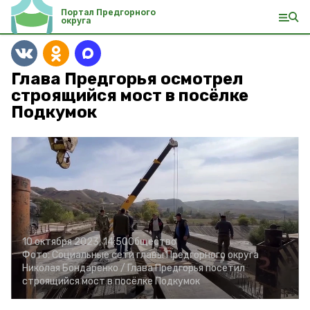
Портал Предгорного
округа
Глава Предгорья осмотрел
строящийся мост в посёлке
Подкумок
10 октября 2023, 14:50
Общество
Фото:
Социальные сети главы Предгорного округа
Николая Бондаренко /
Глава Предгорья посетил
строящийся мост в посёлке Подкумок