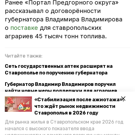
Ранее «Портал Предгорного округа»
рассказывал о договорённости
губернатора Владимира Владимирова
о
поставке
для ставропольских
аграриев 45 тысяч тонн топлива.
Читайте также:
Сеть государственных аптек расширят на
Ставрополье по поручению губернатора
Губернатор Владимир Владимиров поручил
найти новые меры поддержки для аграриев
«Стабилизация после ажиотажа»:
Чистая водопроводная вода появится у 24,5
что ждёт рынок недвижимости
тыс. жителей Предгорья благодаря участию в
Ставрополья в 2026 году
госпрограмме
Для рынка жилья в Ставропольском крае 2026 год
начался с высокого показателя ввода