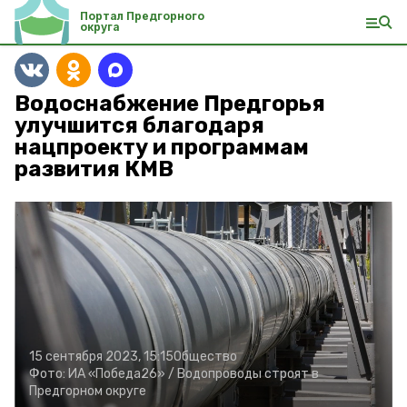
Портал Предгорного
округа
Водоснабжение Предгорья
улучшится благодаря
нацпроекту и программам
развития КМВ
15 сентября 2023, 15:15
Общество
Фото:
ИА «Победа26» /
Водопроводы строят в
Предгорном округе