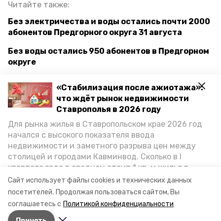
Читайте также:
Без электричества и воды остались почти 2000
абонентов Предгорного округа 31 августа
Без воды остались 950 абонентов в Предгорном
округе
Без воды в Предгорном округе остались 856
«Стабилизация после ажиотажа»:
жителей
что ждёт рынок недвижимости
Ставрополья в 2026 году
Для рынка жилья в Ставропольском крае 2026 год
ставрополье
отключение воды
вода
начался с высокого показателя ввода
недвижимости и заметного разрыва цен между
водоснабжение
водоканал
столицей и городами Кавминвод. Сколько в I
квартале года в среднем стоит 1 кв. м жилья в
предгорный округ
николай бондаренко
городах и округах региона, как изменился спрос на
Сайт использует файлы cookies и технических данных
первичку и вторичку, какова себестоимость
посетителей.
Продолжая пользоваться сайтом, Вы
отключение
задвижка
стройки собственного жилья в этом году и какие
соглашаетесь с
Политикой конфиденциальности
прогнозы о стоимости квадратных метров дают
Принять