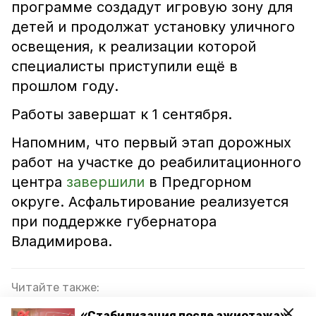
программе создадут игровую зону для
детей и продолжат установку уличного
освещения, к реализации которой
специалисты приступили ещё в
прошлом году.
Работы завершат к 1 сентября.
Напомним, что первый этап дорожных
работ на участке до реабилитационного
центра
завершили
в Предгорном
округе. Асфальтирование реализуется
при поддержке губернатора
Владимирова.
Читайте также:
Ремонт школы в хуторе Предгорного округа
«Стабилизация после ажиотажа»: