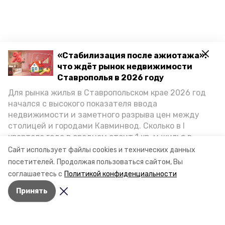
«Стабилизация после ажиотажа»:
что ждёт рынок недвижимости
Ставрополья в 2026 году
Для рынка жилья в Ставропольском крае 2026 год
начался с высокого показателя ввода
недвижимости и заметного разрыва цен между
столицей и городами Кавминвод. Сколько в I
квартале года в среднем стоит 1 кв. м жилья в
городах и округах региона, как изменился спрос на
Сайт использует файлы cookies и технических данных
первичку и вторичку, какова себестоимость
посетителей.
Продолжая пользоваться сайтом, Вы
стройки собственного жилья в этом году и какие
соглашаетесь с
Политикой конфиденциальности
прогнозы о стоимости квадратных метров дают
Принять
эксперты, выясняла корреспондент «Победы26».
Разделы
Новости
Статьи