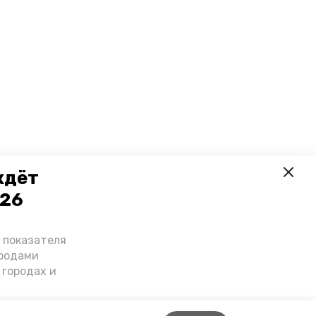
ждёт
026
о показателя
ородами
 городах и
гнозы о