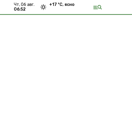
чт, 06 авг.
+
17
°С,
ясно
06:52