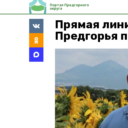
Портал Предгорного
округа
Прямая лини
Предгорья п