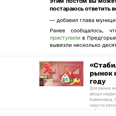
этим постом вы может
постараюсь ответить в
— добавил глава муници
Ранее сообщалось, чт
приступили
в Предгорье
вывезли несколько деся
Читайте также:
«Стаби
Школьники Предгорья делают
рынок 
году
Около 100 культурных объект
нацпроекта
Для рынка жи
ввода недви
Кавминвод. С
прямая линия с главой предгорья
округах реги
себестоимост
вопросы жителей
предгорн