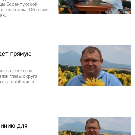
цы Ессентукской
кетного зала. Об этом
ях.
дёт прямую
ить ответы на
язи главы округа
тета сообщил в
линию для