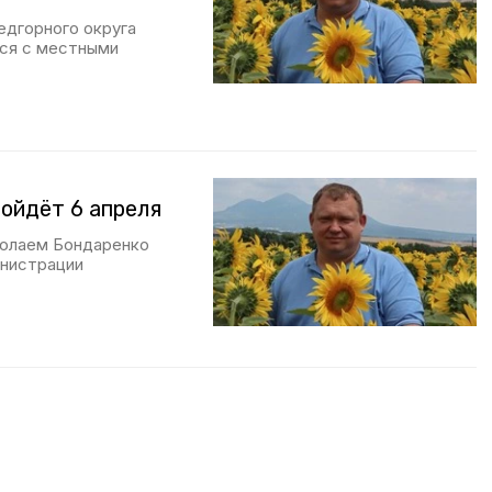
едгорного округа
ься с местными
ройдёт 6 апреля
колаем Бондаренко
инистрации