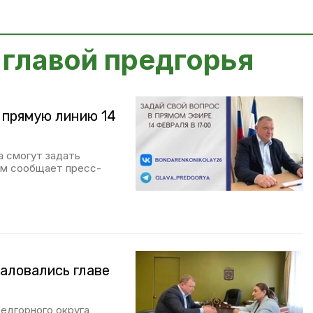
 главой предгорья
 прямую линию 14
а смогут задать
том сообщает пресс-
аловались главе
редгорного округа