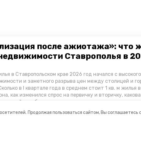
лизация после ажиотажа»: что 
недвижимости Ставрополья в 2
лья в Ставропольском крае 2026 год начался с высоког
жимости и заметного разрыва цен между столицей и г
колько в I квартале года в среднем стоит 1 кв. м жилья в
она, как изменился спрос на первичку и вторичку, какова
ь стройки собственного жилья в этом году и какие про
вадратных метров дают эксперты, выясняла корреспон
посетителей.
Продолжая пользоваться сайтом, Вы соглашаетесь 
.
ании
Мы в соцсетях