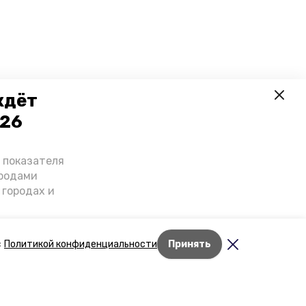
ждёт
026
о показателя
ородами
 городах и
гнозы о
дент
с
Политикой конфиденциальности
Принять