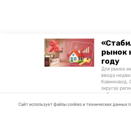
«Стаби
рынок 
году
Для рынка жи
ввода недви
Кавминвод. С
округах реги
себестоимост
стоимости к
Сайт использует файлы cookies и технических данных 
«Победы26»
Разделы
О комп