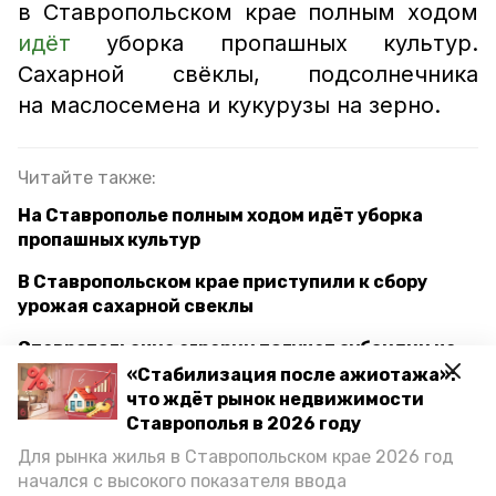
в Ставропольском крае полным ходом
идёт
уборка пропашных культур.
Сахарной свёклы, подсолнечника
на маслосемена и кукурузы на зерно.
Читайте также:
На Ставрополье полным ходом идёт уборка
пропашных культур
В Ставропольском крае приступили к сбору
урожая сахарной свеклы
Ставропольские аграрии получат субсидии на
приобретение элитных семян до покупки
«Стабилизация после ажиотажа»:
что ждёт рынок недвижимости
Ставрополья в 2026 году
Для рынка жилья в Ставропольском крае 2026 год
орошаемые земли
орошение
начался с высокого показателя ввода