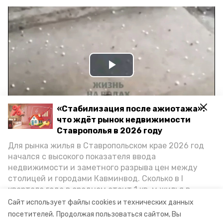
Play
Video
«Стабилизация после ажиотажа»:
что ждёт рынок недвижимости
Ставрополья в 2026 году
Видео: Личный архив жителей Предгорного округа
Для рынка жилья в Ставропольском крае 2026 год
начался с высокого показателя ввода
недвижимости и заметного разрыва цен между
град
предгорный николай бонадренко
столицей и городами Кавминвод. Сколько в I
квартале года в среднем стоит 1 кв. м жилья в
предгорный
предгорный округ
городах и округах региона, как изменился спрос на
Сайт использует файлы cookies и технических данных
первичку и вторичку, какова себестоимость
предгорный округ новости
кмв
посетителей.
Продолжая пользоваться сайтом, Вы
стройки собственного жилья в этом году и какие