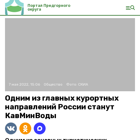
Портал Предгорного
округа
7 мая 2022, 15:06
Общество
Фото:
СКИА
Одним из главных курортных
направлений России станут
КавМинВоды