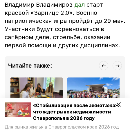
Владимир Владимиров
дал
старт
краевой «Зарнице 2.0». Военно-
патриотическая игра пройдёт до 29 мая.
Участники будут соревноваться в
сапёрном деле, стрельбе, оказании
первой помощи и других дисциплинах.
Читайте также:
«Стабилизация после ажиотажа»:
Общество
Культура
Кул
что ждёт рынок недвижимости
27 мая , 15:34
26 мая , 15:42
24
Ставрополья в 2026 году
Более 300 новых книг
«Автоклуб» Предгорья
Фе
отправили из Предгорья
организует игры и
ку
Для рынка жилья в Ставропольском крае 2026 год
в библиотеки ЛНР
кинопоказы в
уч