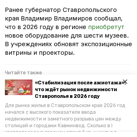
Ранее губернатор Ставропольского
края Владимир Владимиров сообщал,
что в 2026 году в регионе
приобретут
новое оборудование для шести музеев.
В учреждениях обновят экспозиционные
витрины и проекторы.
Читайте также
«Стабилизация после ажиотажа»:
Фестиваль славянской культуры прошёл в 16
что ждёт рынок недвижимости
учреждениях культуры Предгорья
Ставрополья в 2026 году
Сериал «Отряд 731» снимают в хуторе Тамбукан
Для рынка жилья в Ставропольском крае 2026 год
Предгорного округа
начался с высокого показателя ввода
недвижимости и заметного разрыва цен между
Преподавателя школы искусств в Предгорье
столицей и городами Кавминвод. Сколько в I
наградили стипендией губернатора
квартале года в среднем стоит 1 кв. м жилья в