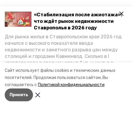
«Стабилизация после ажиотажа»:
что ждёт рынок недвижимости
Ставрополья в 2026 году
Для рынка жилья в Ставропольском крае 2026 год
начался с высокого показателя ввода
недвижимости и заметного разрыва цен между
столицей и городами Кавминвод. Сколько в I
квартале года в среднем стоит 1 кв. м жилья в
городах и округах региона, как изменился спрос на
Сайт использует файлы cookies и технических данных
первичку и вторичку, какова себестоимость
посетителей.
Продолжая пользоваться сайтом, Вы
стройки собственного жилья в этом году и какие
соглашаетесь с
Политикой конфиденциальности
прогнозы о стоимости квадратных метров дают
Принять
эксперты, выясняла корреспондент «Победы26».
Разделы
Новости