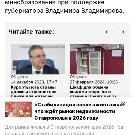
минобразования при поддержке
губернатора Владимира Владимирова.
Читайте также:
Общество
Общество
Об
14 декабря 2023, 17:47
27 февраля 2024, 10:26
27
Курорты юга страны
Шкаф для обмена
Ж
должны становиться
книгами открыли в
се
ближе для жителей
станице Предгорного
ещ
России — губернатор
округа
Пр
«Стабилизация после ажиотажа»:
Ставрополья
Владимиров
что ждёт рынок недвижимости
Ставрополья в 2026 году
Все новости
Для рынка жилья в Ставропольском крае 2026 год
начался с высокого показателя ввода