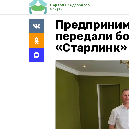
Портал Предгорного
округа
Предприним
передали б
«Старлинк»