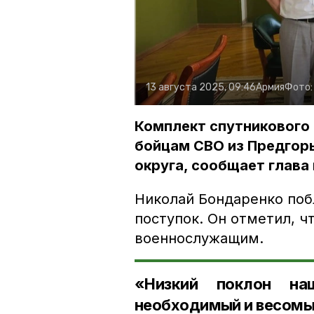
13 августа 2025, 09:46
Армия
Фото
Комплект спутникового
бойцам СВО из Предгор
округа, сообщает глава
Николай Бондаренко поб
поступок. Он отметил, ч
военнослужащим.
«Низкий поклон на
необходимый и весомый