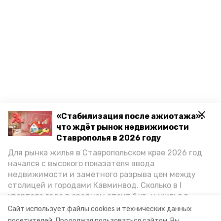
«Стабилизация после ажиотажа»:
что ждёт рынок недвижимости
Ставрополья в 2026 году
Для рынка жилья в Ставропольском крае 2026 год
начался с высокого показателя ввода
недвижимости и заметного разрыва цен между
столицей и городами Кавминвод. Сколько в I
квартале года в среднем стоит 1 кв. м жилья в
городах и округах региона, как изменился спрос на
Сайт использует файлы cookies и технических данных
первичку и вторичку, какова себестоимость
посетителей.
Продолжая пользоваться сайтом, Вы