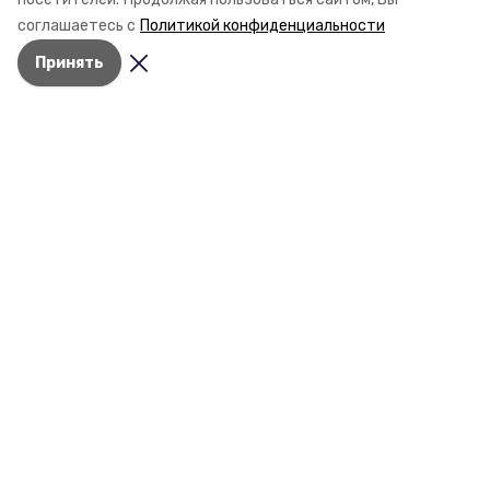
стройки собственного жилья в этом году и какие
соглашаетесь с
Политикой конфиденциальности
прогнозы о стоимости квадратных метров дают
Принять
эксперты, выясняла корреспондент «Победы26».
Разделы
Новости
Статьи
О компании
Документы
Контактная информация
Мы в соцсетях
© 2015 — 2025 «Предгорный
информационный портал»
16+