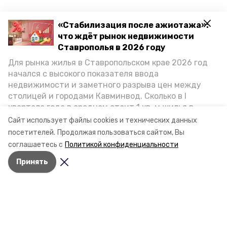
«Стабилизация после ажиотажа»:
что ждёт рынок недвижимости
Ставрополья в 2026 году
Для рынка жилья в Ставропольском крае 2026 год
начался с высокого показателя ввода
недвижимости и заметного разрыва цен между
столицей и городами Кавминвод. Сколько в I
квартале года в среднем стоит 1 кв. м жилья в
городах и округах региона, как изменился спрос на
Сайт использует файлы cookies и технических данных
первичку и вторичку, какова себестоимость
посетителей.
Продолжая пользоваться сайтом, Вы
стройки собственного жилья в этом году и какие
соглашаетесь с
Политикой конфиденциальности
прогнозы о стоимости квадратных метров дают
Принять
эксперты, выясняла корреспондент «Победы26».
Разделы
Новости