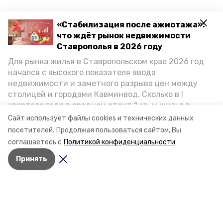
«Стабилизация после ажиотажа»:
что ждёт рынок недвижимости
Ставрополья в 2026 году
Для рынка жилья в Ставропольском крае 2026 год
начался с высокого показателя ввода
недвижимости и заметного разрыва цен между
столицей и городами Кавминвод. Сколько в I
квартале года в среднем стоит 1 кв. м жилья в
городах и округах региона, как изменился спрос на
Сайт использует файлы cookies и технических данных
первичку и вторичку, какова себестоимость
посетителей.
Продолжая пользоваться сайтом, Вы
стройки собственного жилья в этом году и какие
соглашаетесь с
Политикой конфиденциальности
прогнозы о стоимости квадратных метров дают
Принять
эксперты, выясняла корреспондент «Победы26».
Разделы
Новости