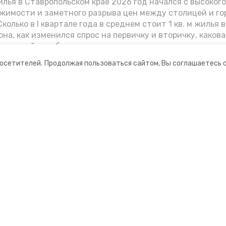
лья в Ставропольском крае 2026 год начался с высоког
жимости и заметного разрыва цен между столицей и г
колько в I квартале года в среднем стоит 1 кв. м жилья в
она, как изменился спрос на первичку и вторичку, какова
ь стройки собственного жилья в этом году и какие про
вадратных метров дают эксперты, выясняла корреспон
посетителей.
Продолжая пользоваться сайтом, Вы соглашаетесь 
.
ании
Мы в соцсетях
нты
ная информация
ормационный портал»
ионное агентство»