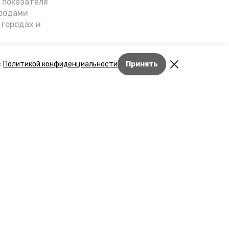
о показателя
ородами
 городах и
гнозы о
дент
с
Политикой конфиденциальности
Принять