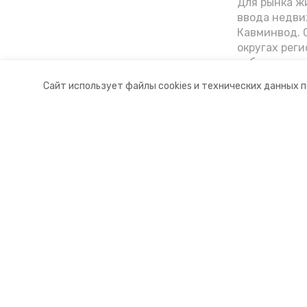
Для рынка жи
ввода недви
Кавминвод. С
округах реги
себестоимост
стоимости к
Сайт использует файлы cookies и технических данных 
«Победы26»
Разделы
О комп
Новости
Докуме
Статьи
Контакт
© 2015 — 2025 «Предгорный инф
16+
Учредитель ГАУ СК «Ставропольское краевое информац
Главный редактор Тимченко М.П.
+7 (86-52) 33-51-05