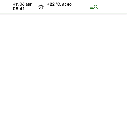
чт, 06 авг.
+
22
°С,
ясно
08:41