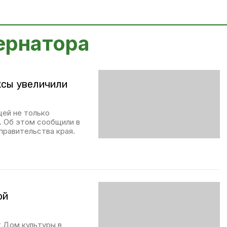
ернатора
ксы увеличили
ей не только
х. Об этом сообщили в
правительства края.
ой
 Дом культуры в