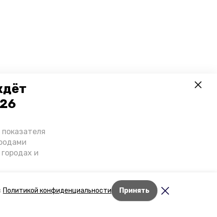
ждёт
026
о показателя
ородами
 городах и
гнозы о
дент
с
Политикой конфиденциальности
Принять