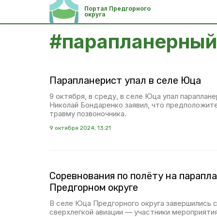
Портал Предгорного
округа
#
парапланерный
Парапланерист упал в селе Юца
9 октября, в среду, в селе Юца упал параплан
Николай Бондаренко заявил, что предположит
травму позвоночника.
9 октября 2024, 13:21
Соревнования по полёту на парапла
Предгорном округе
В селе Юца Предгорного округа завершились 
сверхлегкой авиации — участники мероприяти