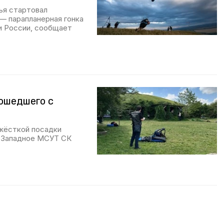
ья стартовал
— парапланерная гонка
и России, сообщает
ошедшего с
жёсткой посадки
т Западное МСУТ СК