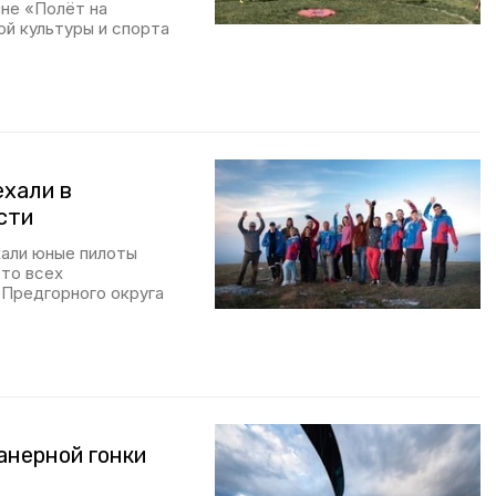
ине «Полёт на
й культуры и спорта
хали в
сти
хали юные пилоты
сто всех
 Предгорного округа
анерной гонки