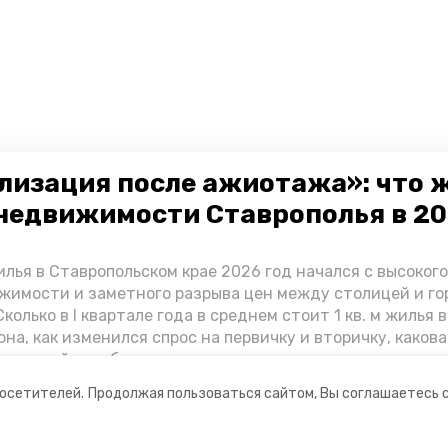
лизация после ажиотажа»: что 
недвижимости Ставрополья в 2
лья в Ставропольском крае 2026 год начался с высоког
жимости и заметного разрыва цен между столицей и г
колько в I квартале года в среднем стоит 1 кв. м жилья в
она, как изменился спрос на первичку и вторичку, какова
ь стройки собственного жилья в этом году и какие про
вадратных метров дают эксперты, выясняла корреспон
посетителей.
Продолжая пользоваться сайтом, Вы соглашаетесь 
.