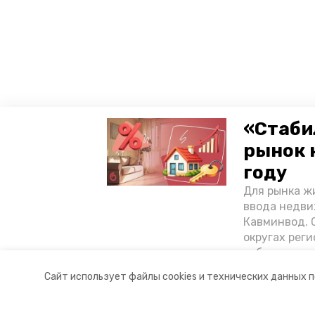
«Стаби
рынок 
году
Для рынка жи
ввода недви
Кавминвод. С
округах реги
себестоимост
стоимости к
Сайт использует файлы cookies и технических данных 
«Победы26»