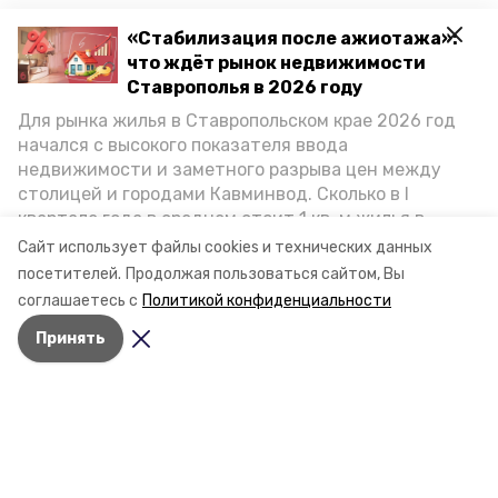
«Стабилизация после ажиотажа»:
что ждёт рынок недвижимости
Ставрополья в 2026 году
Для рынка жилья в Ставропольском крае 2026 год
начался с высокого показателя ввода
недвижимости и заметного разрыва цен между
столицей и городами Кавминвод. Сколько в I
квартале года в среднем стоит 1 кв. м жилья в
городах и округах региона, как изменился спрос на
Сайт использует файлы cookies и технических данных
первичку и вторичку, какова себестоимость
посетителей.
Продолжая пользоваться сайтом, Вы
стройки собственного жилья в этом году и какие
соглашаетесь с
Политикой конфиденциальности
прогнозы о стоимости квадратных метров дают
Разделы
Принять
эксперты, выясняла корреспондент «Победы26».
Новости
Статьи
О компании
Документы