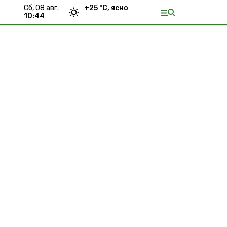
сб, 08 авг.
+
25
°С,
ясно
10:44