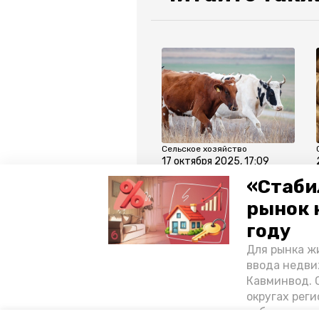
Сельское хозяйство
17 октября 2025, 17:09
Губернатор
«Стаби
рассказал о росте
рынок 
производства
молока на
году
Ставрополье
Для рынка жи
ввода недви
Все новости
Кавминвод. С
округах реги
себестоимост