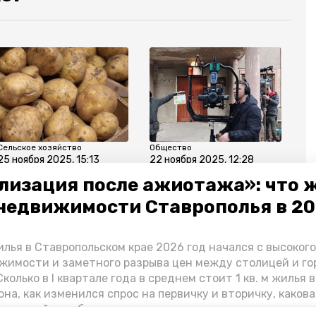
Сельское хозяйство
Общество
25 ноября 2025, 15:13
22 ноября 2025, 12:28
Урожайность
Сериал «Казанова-3»
лизация после ажиотажа»: что 
картофеля выросла
снимают в
недвижимости Ставрополья в 2
на Ставрополье
Предгорном округе
благодаря
Ставрополья
российским семенам
лья в Ставропольском крае 2026 год начался с высоког
жимости и заметного разрыва цен между столицей и г
колько в I квартале года в среднем стоит 1 кв. м жилья в
она, как изменился спрос на первичку и вторичку, какова
ь стройки собственного жилья в этом году и какие про