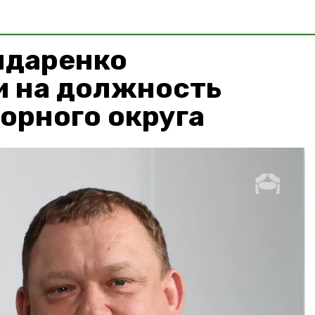
ндаренко
и на должность
орного округа