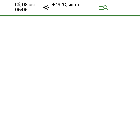
сб, 08 авг.
+
19
°С,
ясно
05:05