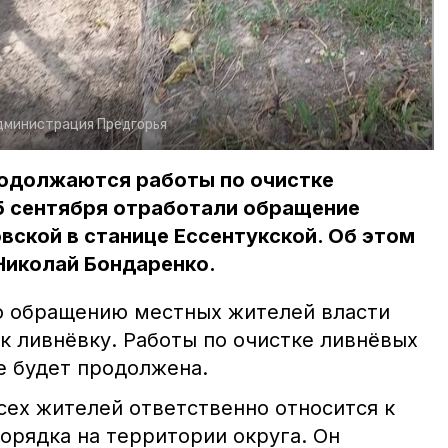
дминистрация Предгорья
родолжаются работы по очистке
5 сентября отработали обращение
вской в станице Ессентукской. Об этом
Николай Бондаренко.
 по обращению местных жителей власти
к ливнёвку. Работы по очистке ливнёвых
е будет продолжена.
сех жителей ответственно относится к
орядка на территории округа. Он