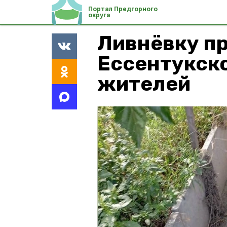
Портал Предгорного
округа
Ливнёвку пр
Ессентукск
жителей