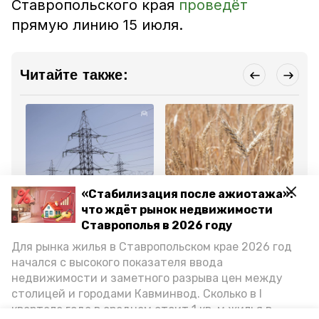
Ставропольского края
проведёт
прямую линию 15 июля.
Читайте также:
Общество
Сельское хозяйство
Сел
«Стабилизация после ажиотажа»:
8 июля 2025, 11:45
7 июля 2025, 14:00
2 
424 птицезащитных
Губернатор
Ра
что ждёт рынок недвижимости
устройства установили
Ставрополья: В
на
Ставрополья в 2026 году
энергетики на
закромах края уже 2,9
Ст
Ставрополье
млн тонн зерна
Для рынка жилья в Ставропольском крае 2026 год
начался с высокого показателя ввода
Все новости
недвижимости и заметного разрыва цен между
столицей и городами Кавминвод. Сколько в I
квартале года в среднем стоит 1 кв. м жилья в
губернатор
поручение