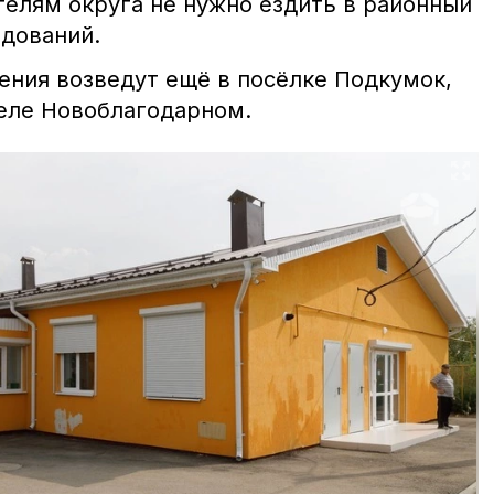
телям округа не нужно ездить в районный
едований.
ения возведут ещё в посёлке Подкумок,
еле Новоблагодарном.