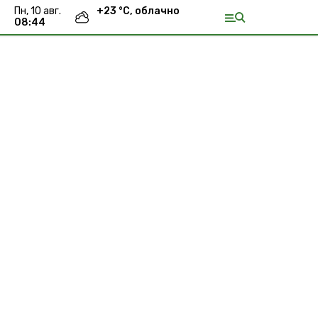
пн, 10 авг.
+
23
°С,
облачно
08:44