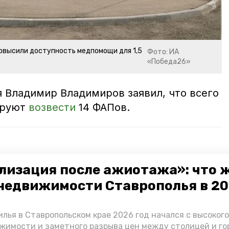
повысили доступность медпомощи для 1,5
Фото: ИА
«Победа26»
я Владимир Владимиров заявил, что всего
нируют
возвести
14 ФАПов.
торе Быкогорка и посёлке Мирном в Предгорном
лизация после ажиотажа»: что 
недвижимости Ставрополья в 2
 лечить мочекаменную болезнь в Предгорье
оту больницы в Предгорье благодаря нацпроекту
лья в Ставропольском крае 2026 год начался с высоког
жимости и заметного разрыва цен между столицей и г