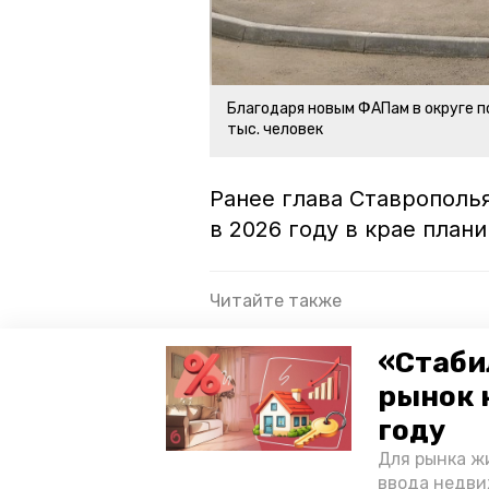
Благодаря новым ФАПам в округе 
тыс. человек
Ранее глава Ставрополь
в 2026 году в крае пла
Читайте также
Два новых ФАПа возвели в ху
«Стаби
округе
рынок 
Новое оборудование поможет
году
Выпускники школ увидели раб
Для рынка жи
ввода недви