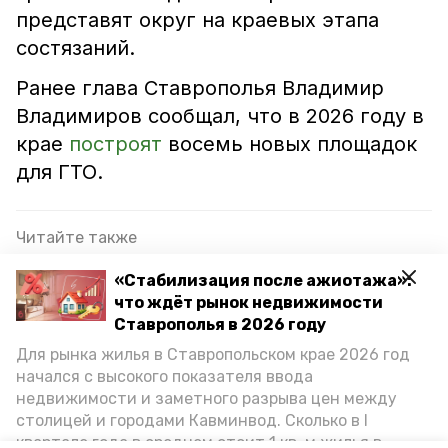
представят округ на краевых этапа
состязаний.
Ранее глава Ставрополья Владимир
Владимиров сообщал, что в 2026 году в
крае
построят
восемь новых площадок
для ГТО.
Читайте также
Спортсмены Предгорья завоевали три медали
«Стабилизация после ажиотажа»:
на всероссийских соревнованиях
что ждёт рынок недвижимости
Ставрополья в 2026 году
Тяжелоатлетка из Предгорья завоевала
серебро на первенстве России в Иркутске
Для рынка жилья в Ставропольском крае 2026 год
начался с высокого показателя ввода
Глава Ставрополья поручил проработать вопрос
недвижимости и заметного разрыва цен между
субсидирования парашютного спорта
столицей и городами Кавминвод. Сколько в I
квартале года в среднем стоит 1 кв. м жилья в