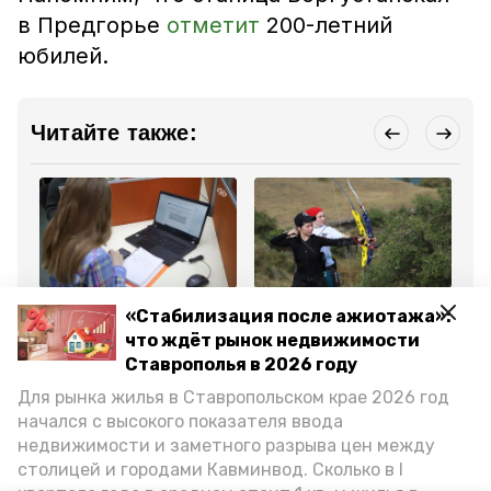
в Предгорье
отметит
200-летний
юбилей.
Читайте также:
Образование
Спорт
Об
«Стабилизация после ажиотажа»:
17 августа 2025, 11:02
13 августа 2025, 15:34
9 а
Школьников Предгорья
Финал Кубка России по
35
что ждёт рынок недвижимости
обучат
стрельбе из лука
ма
Ставрополья в 2026 году
медиаграмотности
завершился в
ор
Предгорье
Пр
Для рынка жилья в Ставропольском крае 2026 год
начался с высокого показателя ввода
Все новости
недвижимости и заметного разрыва цен между
столицей и городами Кавминвод. Сколько в I