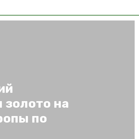
ий
 золото на
ропы по