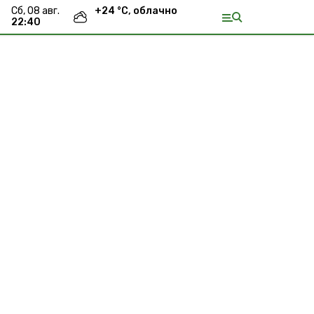
сб, 08 авг.
+
24
°С,
облачно
22:40