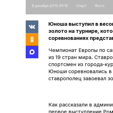
8 декабря 2019, 09:10
Спорт
Фото:
Юноша выступил в весов
золото на турнире, кото
соревнованиях предста
Чемпионат Европы по сам
из 19 стран мира. Ставр
спортсмен из города-ку
Юноши соревновались в 1
ставрополец завоевал зо
Как рассказали в админ
первое выступление Ром