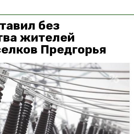
тавил без
тва жителей
селков Предгорья