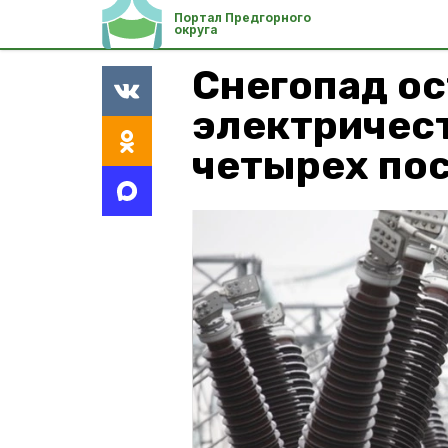
Портал Предгорного
округа
Снегопад ос
электричес
четырех по