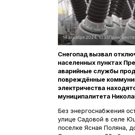
14 декабря 2024, 10:35
Происшеств
Снегопад вызвал отключ
населенных пунктах Пре
аварийные службы про
повреждённые коммуник
электричества находятс
муниципалитета Никола
Без энергоснабжения ост
улице Садовой в селе Юц
поселке Ясная Поляна, д