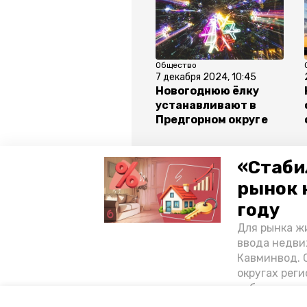
Общество
7 декабря 2024, 10:45
Новогоднюю ёлку
устанавливают в
Предгорном округе
«Стаби
рынок 
Все новости
году
Для рынка жи
предгорный округ
ставропо
ввода недви
Кавминвод. С
погодные условия
округах реги
себестоимост
стоимости к
Авторы:
Андрей Никандров