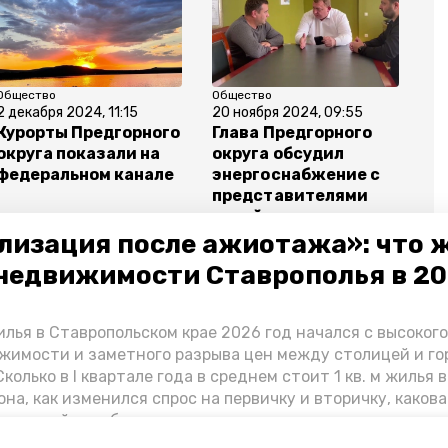
Общество
Общество
2 декабря 2024, 11:15
20 ноября 2024, 09:55
Курорты Предгорного
Глава Предгорного
округа показали на
округа обсудил
федеральном канале
энергоснабжение с
представителями
сетей
лизация после ажиотажа»: что 
недвижимости Ставрополья в 2
лья в Ставропольском крае 2026 год начался с высоког
льский край
отключение электричества
жимости и заметного разрыва цен между столицей и г
колько в I квартале года в среднем стоит 1 кв. м жилья в
она, как изменился спрос на первичку и вторичку, какова
ь стройки собственного жилья в этом году и какие про
вадратных метров дают эксперты, выясняла корреспон