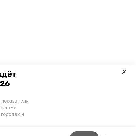
ждёт
026
о показателя
ородами
 городах и
гнозы о
дент