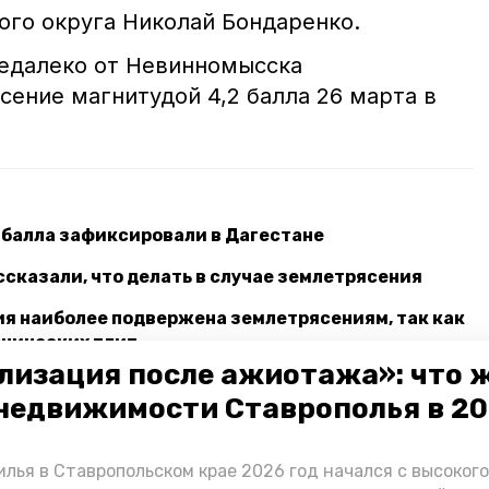
ого округа Николай Бондаренко.
недалеко от Невинномысска
ение магнитудой 4,2 балла 26 марта в
 балла зафиксировали в Дагестане
сказали, что делать в случае землетрясения
я наиболее подвержена землетрясениям, так как
онических плит
лизация после ажиотажа»: что 
 ли ставропольцам ждать землетрясений и что
недвижимости Ставрополья в 2
лья в Ставропольском крае 2026 год начался с высоког
е
предгорный округ
магнитуда