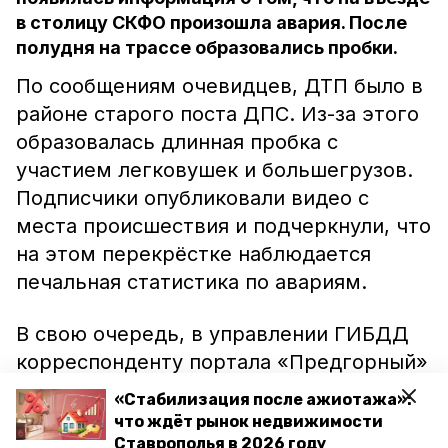
в столицу СКФО произошла авария. После
полудня на трассе образовались пробки.
По сообщениям очевидцев, ДТП было в
районе старого поста ДПС. Из-за этого
образовалась длинная пробка с
участием легковушек и большегрузов.
Подписчики опубликовали видео с
места происшествия и подчеркнули, что
на этом перекрёстке наблюдается
печальная статистика по авариям.
В свою очередь, в управлении ГИБДД
корреспонденту портала «Предгорный»
рассказали, что ДТП было
«Стабилизация после ажиотажа»:
незначительным. Погибших и
что ждёт рынок недвижимости
пострадавших нет, и участники аварии
Ставрополья в 2026 году