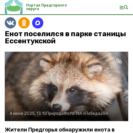
Портал Предгорного
округа
Енот поселился в парке станицы
Ессентукской
4 июня 2025, 13:10
Природа
Фото:
ИА «Победа26»
Жители Предгорья обнаружили енота в