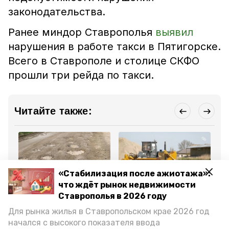
законодательства.
Ранее миндор Ставрополья
выявил
нарушения в работе такси в Пятигорске.
Всего в Ставрополе и столице СКФО
прошли три рейда по такси.
Читайте также:
«Стабилизация после ажиотажа»:
что ждёт рынок недвижимости
Обращение в редакцию
Благоустройство
Бла
Ставрополья в 2026 году
13 мая , 16:48
10 апреля , 15:55
25
Жители посёлка Головка
Дорогу к кладбищу
33
Для рынка жилья в Ставропольском крае 2026 год
в Предгорье
отремонтируют в
за
пожаловались на
станице Суворовской
Ст
начался с высокого показателя ввода
разбитую дорогу
Предгорья
го