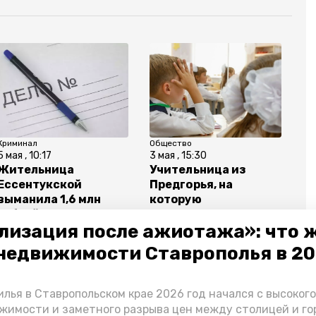
Криминал
Общество
5 мая , 10:17
3 мая , 15:30
Жительница
Учительница из
Ессентукской
Предгорья, на
выманила 1,6 млн
которую
рублей у клиентки за
пожаловались
лизация после ажиотажа»: что 
снятие порчи
Мизулиной,
уволилась
недвижимости Ставрополья в 2
лья в Ставропольском крае 2026 год начался с высоког
жимости и заметного разрыва цен между столицей и г