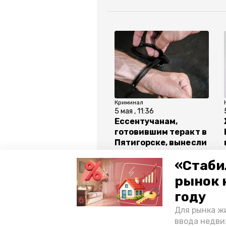
Криминал
5 мая , 11:36
Ессентучанам,
готовившим теракт в
Пятигорске, вынесли
приговор
«Стаби
рынок 
году
Все новости
Для рынка жи
ввода недви