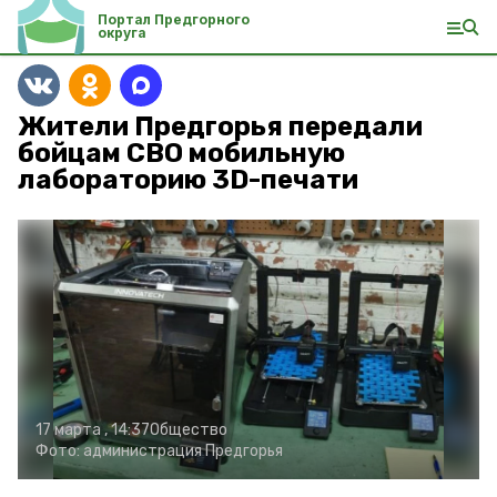
Портал Предгорного
округа
Жители Предгорья передали
бойцам СВО мобильную
лабораторию 3D-печати
17 марта , 14:37
Общество
Фото:
администрация Предгорья