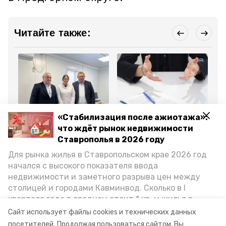
Читайте также:
Общество
Общество
Сел
«Стабилизация после ажиотажа»:
7 февраля 2025, 15:36
20 мая 2025, 10:53
26
Молодые специалисты
Школьник из Предгорья
Шк
что ждёт рынок недвижимости
пришли на работу в
получил грант 586 тыс.
ра
Ставрополья в 2026 году
районную больницу
руб. на реализацию
по
Предгорья
проекта
Для рынка жилья в Ставропольском крае 2026 год
начался с высокого показателя ввода
Все новости
недвижимости и заметного разрыва цен между
столицей и городами Кавминвод. Сколько в I
квартале года в среднем стоит 1 кв. м жилья в
предгорье
ставропольский край
городах и округах региона, как изменился спрос на
Сайт использует файлы cookies и технических данных
первичку и вторичку, какова себестоимость
посетителей.
Продолжая пользоваться сайтом, Вы